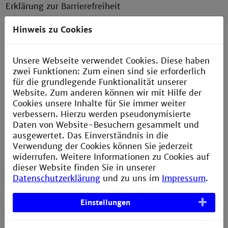
Erklärung zur Barrierefreiheit
Datenschutzerklärung
Hinweis zu Cookies
Bildnachweis
Sitemap
Unsere Webseite verwendet Cookies. Diese haben
zwei Funktionen: Zum einen sind sie erforderlich
Anfahrt
für die grundlegende Funktionalität unserer
Verbesserungsvorschlag melden
Website. Zum anderen können wir mit Hilfe der
Cookies unsere Inhalte für Sie immer weiter
verbessern. Hierzu werden pseudonymisierte
Daten von Website-Besuchern gesammelt und
ZLL
ausgewertet. Das Einverständnis in die
Verwendung der Cookies können Sie jederzeit
Zentrum für Lehre
widerrufen. Weitere Informationen zu Cookies auf
und Lernen
dieser Website finden Sie in unserer
Datenschutzerklärung
und zu uns im
Impressum
.
Technische Hochschule Mannheim
Paul-Wittsack-Straße 10
Einstellungen
68163 Mannheim
Gebäude V, 4. OG