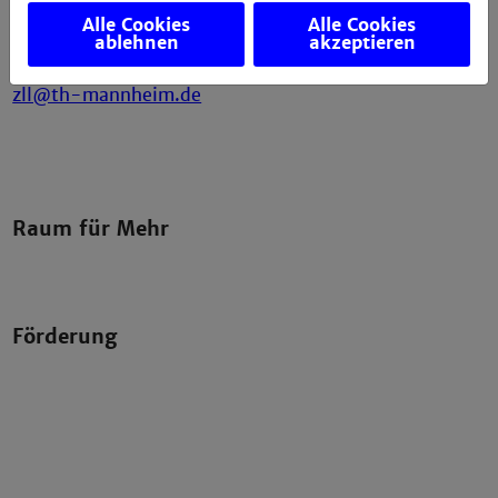
T +49 621 / 292 – 6112
Alle Cookies
Alle Cookies
ablehnen
akzeptieren
T +49 621 / 292 – 6836
zll@th-mannheim.de
Raum für Mehr
Förderung