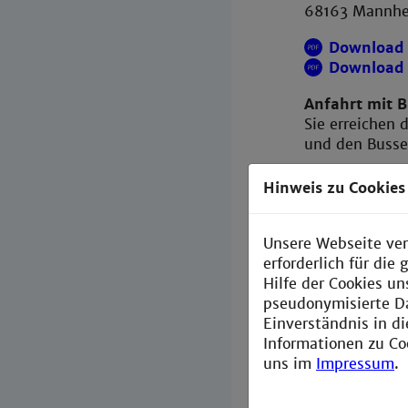
68163 Mann
Download 
Download 
Anfahrt mit 
Sie erreichen
und den Bussen
Anfahrt mit 
Hinweis zu Cookies
Mit dem Auto 
Planetarium f
Am Neckauer Ü
Unsere Webseite ver
Hochschule dir
erforderlich für di
Parkmöglichkei
Hilfe der Cookies un
Hochschule an
pseudonymisierte D
Einverständnis in d
Anfahrtspl
Informationen zu Co
uns im
Impressum
.
Directions