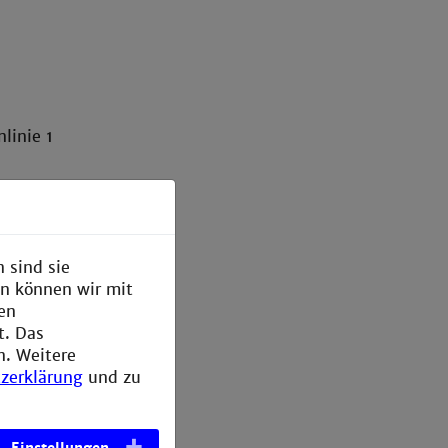
linie 1
 Am
Mannheim.
 sind sie
en können wir mit
tz der
den
.
t. Das
n. Weitere
zerklärung
und zu