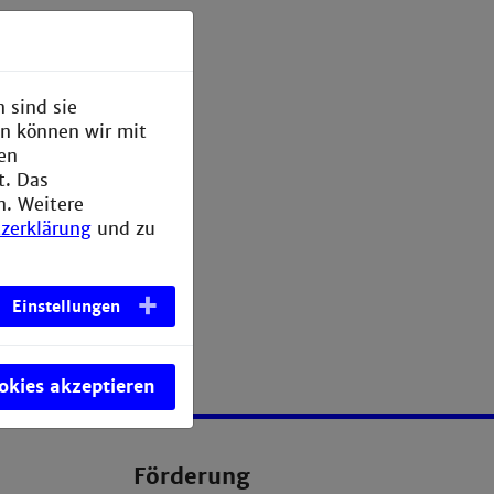
 sind sie
r seelische
en können wir mit
den
t. Das
15
n. Weitere
zerklärung
und zu
.de
Einstellungen
ookies akzeptieren
Förderung