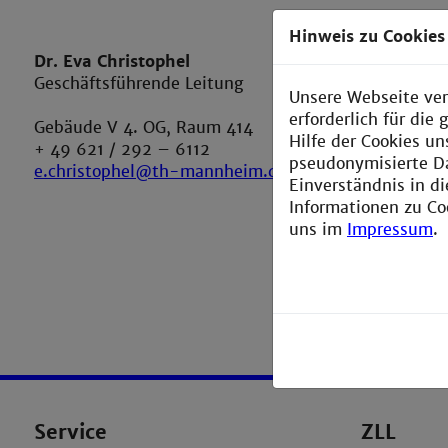
Hinweis zu Cookies
Dr. Eva Christophel
Dr. Roman
Geschäftsführende Leitung
Stellv. ge
Unsere Webseite ver
Fachliche
erforderlich für di
Gebäude V 4. OG, Raum 414
Hilfe der Cookies un
Gebäude V
+ 49 621 / 292 – 6112
pseudonymisierte D
+ 49 621 /
e.christophel@th-mannheim.de
Einverständnis in d
r.sakson@
Informationen zu Co
uns im
Impressum
.
Service
ZLL