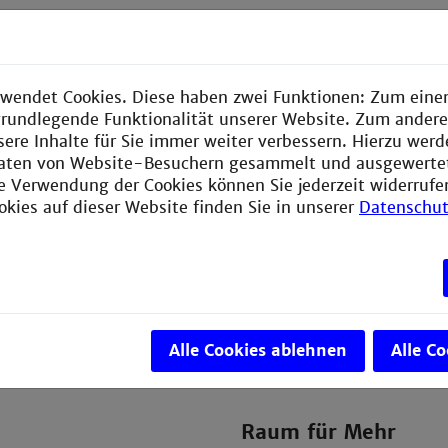
 Sakson
Iris Barnbeck (in TZ)
schäftsführende Leitung
Teamassistenz
wendet Cookies. Diese haben zwei Funktionen: Zum einen
 Kompetenzentwicklung
MHFA - Ansprechperson fü
e grundlegende Funktionalität unserer Website. Zum ander
Gesundheit
sere Inhalte für Sie immer weiter verbessern. Hierzu wer
 4.OG, Raum 415
aten von Website-Besuchern gesammelt und ausgewerte
 292 – 6836
Gebäude V 4. OG, Raum 4
ie Verwendung der Cookies können Sie jederzeit widerrufe
th-mannheim.de
+ 49 621 / 292 – 6836
okies auf dieser Website finden Sie in unserer
Datenschut
i.barnbeck@th-mannheim
Alle Cookies ablehnen
Alle C
Raum für Mehr