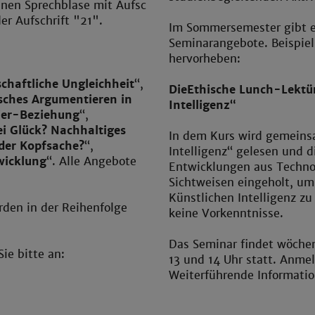
Im Sommersemester gibt e
Seminarangebote. Beispiel
hervorheben:
schaftliche Ungleichheit
“,
Die
Ethische Lunch-Lektür
sches Argumentieren in
Intelligenz“
ier-Beziehung
“,
ei Glück? Nachhaltiges
In dem Kurs wird gemeins
der Kopfsache?
“,
Intelligenz“ gelesen und 
wicklung
“. Alle Angebote
Entwicklungen aus Technol
Sichtweisen eingeholt, um
Künstlichen Intelligenz zu
rden in der Reihenfolge
keine Vorkenntnisse.
Das Seminar findet wöche
e bitte an:
13 und 14 Uhr statt. Anmel
Weiterführende Informatio