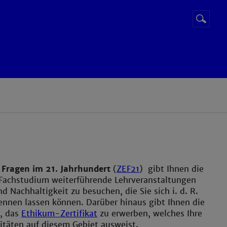
Suchbegr
Suche
starten
 Fragen im 21. Jahrhundert
(
ZEF21
) gibt Ihnen die
 Fachstudium weiterführende Lehrveranstaltungen
d Nachhaltigkeit zu besuchen, die Sie sich i. d. R.
ennen lassen können. Darüber hinaus gibt Ihnen die
t, das
Ethikum-Zertifikat
zu erwerben, welches Ihre
itäten auf diesem Gebiet ausweist.