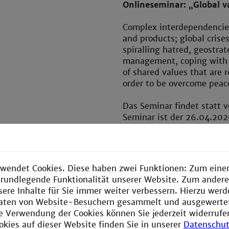
Onlineseminar: „Global va
Complex interdependencie
and products; global crises
spiralling hatred, geostrat
management, coping with d
of shared values that are r
order to be overcome peace
Das Seminar findet statt 
Seminar ist der 26.04.2026
Weiterführende Informatio
Onlineseminar: „Gibt es S
wendet Cookies. Diese haben zwei Funktionen: Zum einen
moderner Gehirnforschu
e grundlegende Funktionalität unserer Website. Zum ander
sere Inhalte für Sie immer weiter verbessern. Hierzu wer
Die Forschung ist tief in
aten von Website-Besuchern gesammelt und ausgewerte
Gehirns eingedrungen. Ihr
ie Verwendung der Cookies können Sie jederzeit widerrufe
heraus, weil sie unser trad
okies auf dieser Website finden Sie in unserer
Datenschut
zu einer Vielzahl neuroeth