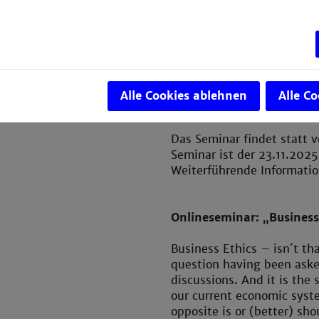
Technologien ermöglichen,
Gehirnprozesse nachahmen
Das Seminar gibt Einblick
kognitiven Neurobiologie,
und ethischen Herausford
mit Mr. Johns, einer trag
Alle Cookies ablehnen
Alle C
Fiction-Autors Stanislaw 
Das Seminar findet statt 
Seminar ist der 23.11.2025.
Weiterführende Informatio
Onlineseminar: „Business E
Business Ethics – isn´t tha
question having been aske
discussions. And it is the 
our current economic syste
opposite is or (better) sh