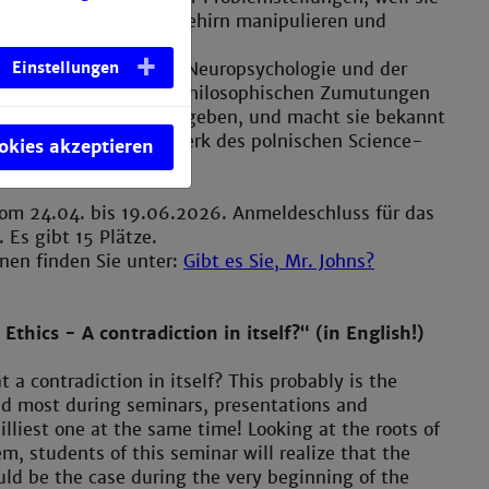
 mit denen sich das Gehirn manipulieren und
 lassen.
Einstellungen
e in die Forschung der Neuropsychologie und der
 verdeutlicht, welche philosophischen Zumutungen
erungen sich daraus ergeben, und macht sie bekannt
ischen Figur aus dem Werk des polnischen Science-
ookies akzeptieren
Lem.
vom 24.04. bis 19.06.2026. Anmeldeschluss für das
 Es gibt 15 Plätze.
nen finden Sie unter:
Gibt es Sie, Mr. Johns?
thics - A contradiction in itself?“ (in English!)
t a contradiction in itself? This probably is the
d most during seminars, presentations and
silliest one at the same time! Looking at the roots of
m, students of this seminar will realize that the
ould be the case during the very beginning of the