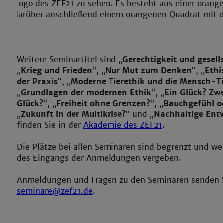
Weitere Seminartitel sind „
Gerechtigkeit und gesell
„
Krieg und Frieden
“, „
Nur Mut zum Denken
“, „
Ethi
der Praxis
“, „
Moderne Tierethik und die Mensch-T
„
Grundlagen der modernen Ethik
“, „
Ein Glück? Zw
Glück?
“, „
Freiheit ohne Grenzen?
“, „
Bauchgefühl o
„
Zukunft in der Multikrise?
“ und „
Nachhaltige Ent
finden Sie in der
Akademie des ZEF21
.
Die Plätze bei allen Seminaren sind begrenzt und we
des Eingangs der Anmeldungen vergeben.
Anmeldungen und Fragen zu den Seminaren senden Si
seminare@zef21.de
.