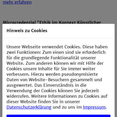
mehr erfahren
Microcredential “Ethik im Kontext Künstlicher
Intelligenz”
Hinweis zu Cookies
Ein Microcredential ist ein etwas kleineres Zertifikat -
viel Inhalt könnt ihr hier trotzdem unterbringen. Falls
Unsere Webseite verwendet Cookies. Diese haben
ihr euch schon immer für die Philosophie hinter der KI
zwei Funktionen: Zum einen sind sie erforderlich
oder auch für praktische Anwendungen wie Bias und
für die grundlegende Funktionalität unserer
Datenschutz interessiert habt, könnt ihr euch mit
Website. Zum anderen können wir mit Hilfe der
diesem Microcredential neues Wissen dazu
Cookies unsere Inhalte für Sie immer weiter
erschließen und dann auch ganz offiziell bestätigen
verbessern. Hierzu werden pseudonymisierte
lassen. Auch hier können einige hochschulinterne
Daten von Website-Besuchern gesammelt und
Veranstaltungen, aber auch Online-Seminare und
ausgewertet. Das Einverständnis in die
Projektarbeiten anerkannt werden.
Verwendung der Cookies können Sie jederzeit
widerrufen. Weitere Informationen zu Cookies auf
mehr erfahren
dieser Website finden Sie in unserer
Datenschutzerklärung
und zu uns im
Impressum
.