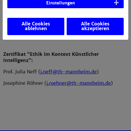
Einstellungen
Ansprechpersonen
Zertifikat “Nachhaltiges Handeln”:
Alle Cookies
Alle Cookies
ablehnen
akzeptieren
Prof. Kirstin Kohler (
k.kohler@th-mannheim.de
)
Zertifikat “Ethik im Kontext Künstlicher
Intelligenz”:
Prof. Julia Neff (
j.neff@th-mannheim.de
)
Josephine Röhner (
j.roehner@th-mannheim.de
)