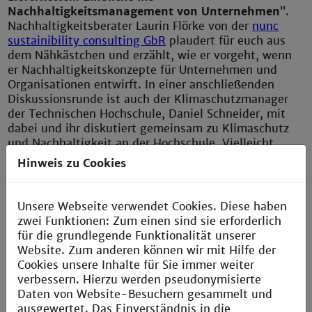
Nachhaltigkeitsmanagement von Unternehmen
”.
Nachhaltigkeitsberater Laurin Flörke von der
nunc
sustainibility consulting GbR
plaudert für euch aus
dem Nähkästchen und erzählt, wie er vorgeht, wenn
er Nachhaltigkeitskonzepte für Unternehmen und
Organisationen entwirft. In einer anschließenden
Diskussionsrunde ist auch der Klimaschutzmanager
der Technischen Hochschule, Daniel Schneider, mit
dabei und ihr diskutiert gemeinsam zu Klimaschutz
und Nachhaltigkeit an der Hochschule. Vielleicht
entsteht daraus sogar eine Idee für euer nächstes
Hinweis zu Cookies
Projekt?
Unsere Webseite verwendet Cookies. Diese haben
zwei Funktionen: Zum einen sind sie erforderlich
für die grundlegende Funktionalität unserer
Website. Zum anderen können wir mit Hilfe der
Eckdaten
Cookies unsere Inhalte für Sie immer weiter
verbessern. Hierzu werden pseudonymisierte
Daten von Website-Besuchern gesammelt und
Vortragender
: Laurin Flörke,
nunc sustainibility
ausgewertet. Das Einverständnis in die