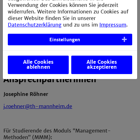
consulting GbR
Verwendung der Cookies können Sie jederzeit
widerrufen. Weitere Informationen zu Cookies auf
Wann?
15.04.2026, 16:30-18:30
dieser Website finden Sie in unserer
Datenschutzerklärung
und zu uns im
Impressum
.
Wo?
Gebäude V (John-Deere-Straße 81),
Seminarraum 3. OG
Einstellungen
Was gibt es?
Spannenden Input und eine lebhafte
Diskussion zum Thema Nachhaltigkeitskonzepte
Alle Cookies
Alle Cookies
ablehnen
akzeptieren
Ansprechpartnerinnen
Josephine Röhner
j.roehner@th-mannheim.de
Für Studierende des Moduls “Management-
Methoden” (MMM):